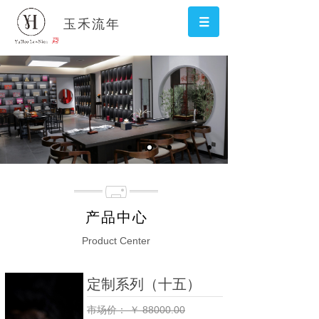
玉禾流年
精
色
质
泽
细
纯
腻
正
产品中心
Product Center
定制系列（十五）
市场价：
￥
88000.00